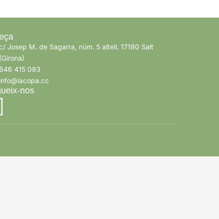
eça
c/ Josep M. de Sagarra, núm. 5 altell. 17190 Salt
(Girona)
646 415 093
info@lacopa.cc
ueix-nos