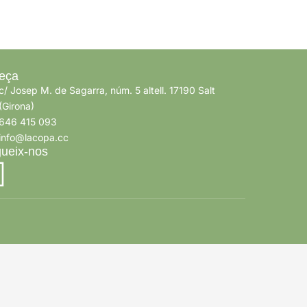
eça
c/ Josep M. de Sagarra, núm. 5 altell. 17190 Salt
(Girona)
646 415 093
info@lacopa.cc
ueix-nos